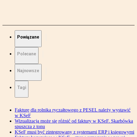
Powiązane
Polecane
Najnowsze
Tagi
Fakturę dla rolnika ryczałtowego z PESEL należy wystawić
w KSeF
Wizualizacja może się różnić od faktury w KSeF. Skarbówka
spuszcza z tonu
KSeF musi być zintegrowany z systemami ERP i księgowymi