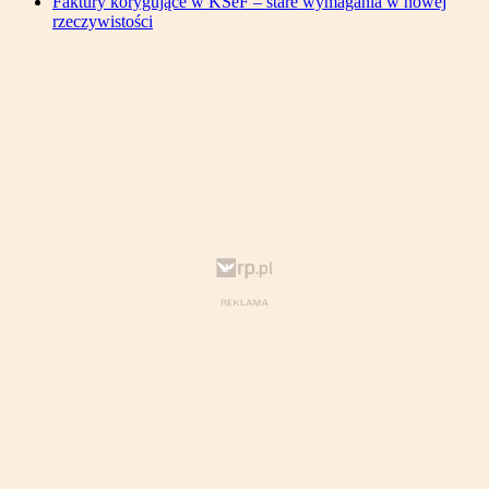
Faktury korygujące w KSeF – stare wymagania w nowej
rzeczywistości