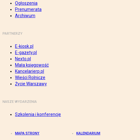
Ogłoszenia
Prenumerata
Archiwum
PARTNERZY
E-kiosk.pl
E-gazety.pl
Nexto.pl
Mała księgowość
Kancelarierp.pl
Wieści Rolnicze
Życie Warszawy
NASZE WYDARZENIA
Szkolenia i konferencje
MAPA STRONY
KALENDARIUM