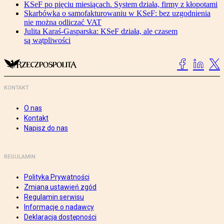
KSeF po pięciu miesiącach. System działa, firmy z kłopotami
Skarbówka o samofakturowaniu w KSeF: bez uzgodnienia
nie można odliczać VAT
Julita Karaś-Gasparska: KSeF działa, ale czasem
są wątpliwości
KONTAKT
O nas
Kontakt
Napisz do nas
REGULAMIN
Polityka Prywatności
Zmiana ustawień zgód
Regulamin serwisu
Informacje o nadawcy
Deklaracja dostępności