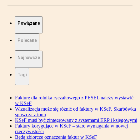
Powiązane
Polecane
Najnowsze
Tagi
Fakturę dla rolnika ryczałtowego z PESEL należy wystawić
w KSeF
Wizualizacja może się różnić od faktury w KSeF. Skarbówka
spuszcza z tonu
KSeF musi być zintegrowany z systemami ERP i księgowymi
Faktury korygujące w KSeF – stare wymagania w nowej
rzeczywistości
Będą zbiorcze oznaczenia faktur w KSeF