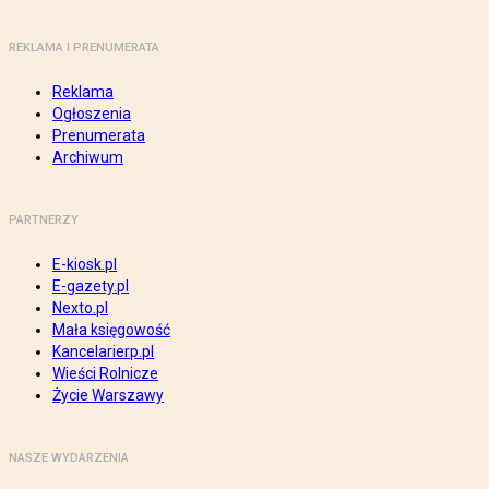
REKLAMA I PRENUMERATA
Reklama
Ogłoszenia
Prenumerata
Archiwum
PARTNERZY
E-kiosk.pl
E-gazety.pl
Nexto.pl
Mała księgowość
Kancelarierp.pl
Wieści Rolnicze
Życie Warszawy
NASZE WYDARZENIA