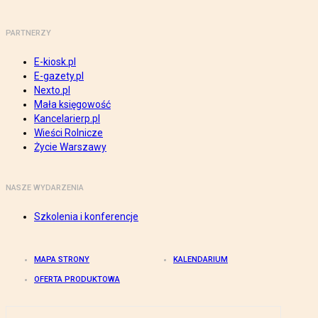
PARTNERZY
E-kiosk.pl
E-gazety.pl
Nexto.pl
Mała księgowość
Kancelarierp.pl
Wieści Rolnicze
Życie Warszawy
NASZE WYDARZENIA
Szkolenia i konferencje
MAPA STRONY
KALENDARIUM
OFERTA PRODUKTOWA