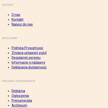
KONTAKT
O nas
Kontakt
Napisz do nas
REGULAMIN
Polityka Prywatności
Zmiana ustawień zgód
Regulamin serwisu
Informacje o nadawcy
Deklaracja dostępności
REKLAMA I PRENUMERATA
Reklama
Ogłoszenia
Prenumerata
Archiwum