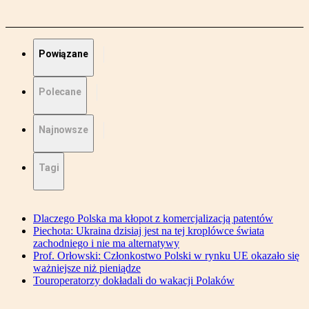
Powiązane
Polecane
Najnowsze
Tagi
Dlaczego Polska ma kłopot z komercjalizacją patentów
Piechota: Ukraina dzisiaj jest na tej kroplówce świata
zachodniego i nie ma alternatywy
Prof. Orłowski: Członkostwo Polski w rynku UE okazało się
ważniejsze niż pieniądze
Touroperatorzy dokładali do wakacji Polaków