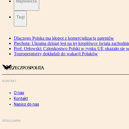
Najnowsze
Tagi
Dlaczego Polska ma kłopot z komercjalizacją patentów
Piechota: Ukraina dzisiaj jest na tej kroplówce świata zachodni
Prof. Orłowski: Członkostwo Polski w rynku UE okazało się wa
Touroperatorzy dokładali do wakacji Polaków
KONTAKT
O nas
Kontakt
Napisz do nas
REGULAMIN