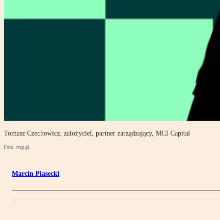
Tomasz Czechowicz, założyciel, partner zarządzający, MCI Capital
Foto: tvrp.pl
Marcin Piasecki