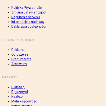
Polityka Prywatności
Zmiana ustawień zgód
Regulamin serwisu
Informacje o nadawcy
Deklaracja dostępności
REKLAMA I PRENUMERATA
Reklama
Ogłoszenia
Prenumerata
Archiwum
PARTNERZY
E-kiosk.pl
E-gazety.pl
Nexto.pl
Mała księgowość