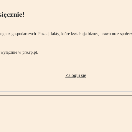
ięcznie!
rognoz gospodarczych. Poznaj fakty, które kształtują biznes, prawo oraz społec
wyłącznie w pro.rp.pl.
Zaloguj się