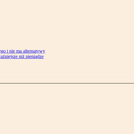
ego i nie ma alternatywy
żniejsze niż pieniądze