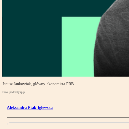
Janusz Jankowiak, główny ekonomista PRB
Foto: podcasty.rp.pl
Aleksandra Ptak-Iglewska