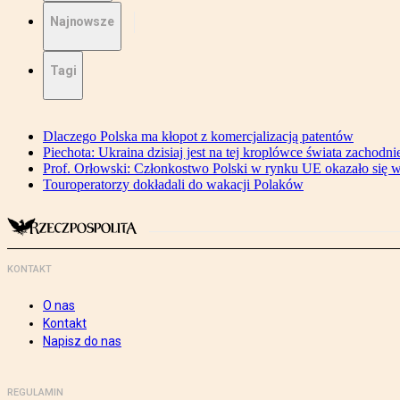
Najnowsze
Tagi
Dlaczego Polska ma kłopot z komercjalizacją patentów
Piechota: Ukraina dzisiaj jest na tej kroplówce świata zachodni
Prof. Orłowski: Członkostwo Polski w rynku UE okazało się wa
Touroperatorzy dokładali do wakacji Polaków
KONTAKT
O nas
Kontakt
Napisz do nas
REGULAMIN