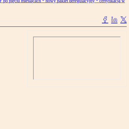
F po pięciu miesiącach * nowy pakiet deregulacyjny * certyfikacja w