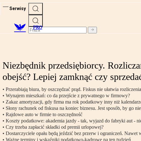
Serwisy
PRO
Niezbędnik przedsiębiorcy. Rozlicza
obejść? Lepiej zamknąć czy sprzed
• Przerabiają biura, by oszczędzać prąd. Fiskus nie ułatwia rozliczenia
• Wynajem mieszkań: co da przejście z prywatnego w firmowy?
• Zakaz amortyzacji, gdy firma ma rok podatkowy inny niż kalendar
• Słony rachunek od fiskusa na koniec biznesu. Jest sposób, by go nie
• Rajdowe auto w firmie to oszczędność
• Koszty podatkowe: akademia jazdy - tak, wyjazd do fabryki aut - ni
• Czy trzeba zapłacić składki od premii urlopowej?
• Dostarczyciele opału będą jeździć bez przerw i ograniczeń. Nawet 
• Ważne terminy i wskaźniki podatkowo-kadrowe na ten tydzień