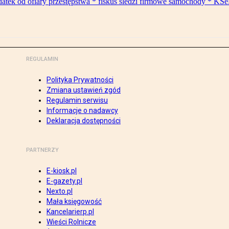
datek od ofiary przestępstwa * fiskus śledzi firmowe samochody * KSe
REGULAMIN
Polityka Prywatności
Zmiana ustawień zgód
Regulamin serwisu
Informacje o nadawcy
Deklaracja dostępności
PARTNERZY
E-kiosk.pl
E-gazety.pl
Nexto.pl
Mała księgowość
Kancelarierp.pl
Wieści Rolnicze