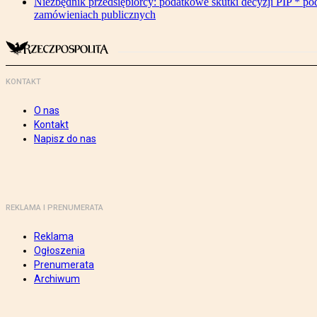
Niezbędnik przedsiębiorcy: podatkowe skutki decyzji PIP * po
zamówieniach publicznych
KONTAKT
O nas
Kontakt
Napisz do nas
REKLAMA I PRENUMERATA
Reklama
Ogłoszenia
Prenumerata
Archiwum