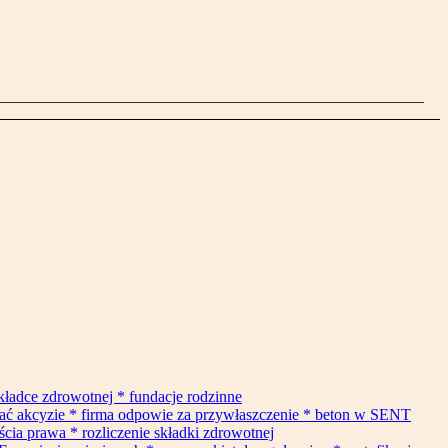
składce zdrowotnej * fundacje rodzinne
gać akcyzie * firma odpowie za przywłaszczenie * beton w SENT
cia prawa * rozliczenie składki zdrowotnej