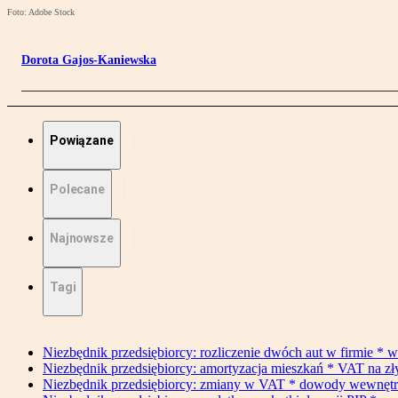
Foto: Adobe Stock
Dorota Gajos-Kaniewska
Powiązane
Polecane
Najnowsze
Tagi
Niezbędnik przedsiębiorcy: rozliczenie dwóch aut w firmie * w
Niezbędnik przedsiębiorcy: amortyzacja mieszkań * VAT na z
Niezbędnik przedsiębiorcy: zmiany w VAT * dowody wewnętrzne 