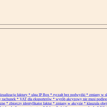
izualizacja faktury * ulga IP Box * ryczałt bez podwyżki * zmiany w 
ły rachunek * VAT dla eksporterów * wyrób akcyzowy nie musi podle
* zbiorczy identyfikator faktur * zmiany w akcyzie * klauzula obejś