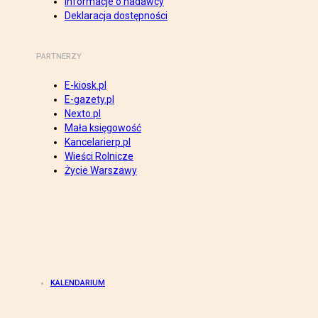
Informacje o nadawcy
Deklaracja dostępności
PARTNERZY
E-kiosk.pl
E-gazety.pl
Nexto.pl
Mała księgowość
Kancelarierp.pl
Wieści Rolnicze
Życie Warszawy
KALENDARIUM