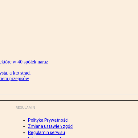
ektóre w 40 spółek naraz
ta, a kto straci
ęciem przepisów
REGULAMIN
Polityka Prywatności
Zmiana ustawień zgód
Regulamin serwisu