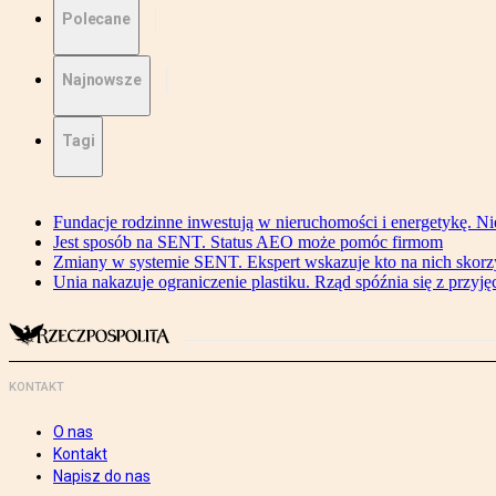
Polecane
Najnowsze
Tagi
Fundacje rodzinne inwestują w nieruchomości i energetykę. Ni
Jest sposób na SENT. Status AEO może pomóc firmom
Zmiany w systemie SENT. Ekspert wskazuje kto na nich skorzys
Unia nakazuje ograniczenie plastiku. Rząd spóźnia się z przyj
KONTAKT
O nas
Kontakt
Napisz do nas