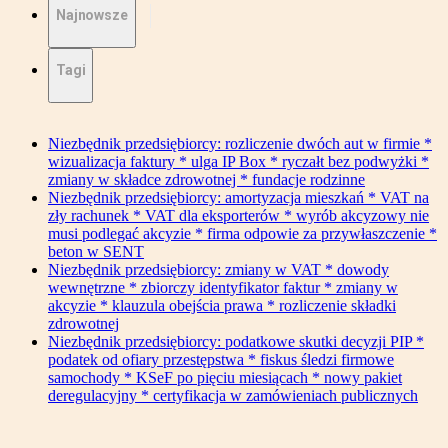
Najnowsze
Tagi
Niezbędnik przedsiębiorcy: rozliczenie dwóch aut w firmie *
wizualizacja faktury * ulga IP Box * ryczałt bez podwyżki *
zmiany w składce zdrowotnej * fundacje rodzinne
Niezbędnik przedsiębiorcy: amortyzacja mieszkań * VAT na
zły rachunek * VAT dla eksporterów * wyrób akcyzowy nie
musi podlegać akcyzie * firma odpowie za przywłaszczenie *
beton w SENT
Niezbędnik przedsiębiorcy: zmiany w VAT * dowody
wewnętrzne * zbiorczy identyfikator faktur * zmiany w
akcyzie * klauzula obejścia prawa * rozliczenie składki
zdrowotnej
Niezbędnik przedsiębiorcy: podatkowe skutki decyzji PIP *
podatek od ofiary przestępstwa * fiskus śledzi firmowe
samochody * KSeF po pięciu miesiącach * nowy pakiet
deregulacyjny * certyfikacja w zamówieniach publicznych