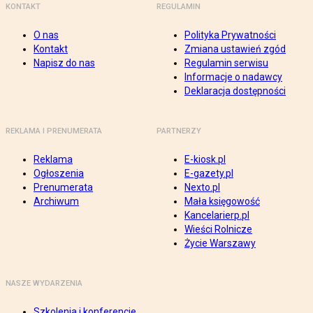
KONTAKT
REGULAMIN
O nas
Polityka Prywatności
Kontakt
Zmiana ustawień zgód
Napisz do nas
Regulamin serwisu
Informacje o nadawcy
Deklaracja dostępności
REKLAMA I PRENUMERATA
PARTNERZY
Reklama
E-kiosk.pl
Ogłoszenia
E-gazety.pl
Prenumerata
Nexto.pl
Archiwum
Mała księgowość
Kancelarierp.pl
Wieści Rolnicze
Życie Warszawy
NASZE WYDARZENIA
Szkolenia i konferencje