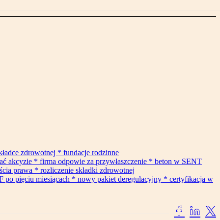
składce zdrowotnej * fundacje rodzinne
gać akcyzie * firma odpowie za przywłaszczenie * beton w SENT
cia prawa * rozliczenie składki zdrowotnej
F po pięciu miesiącach * nowy pakiet deregulacyjny * certyfikacja w