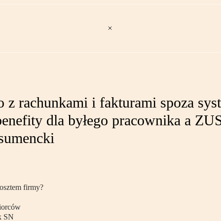
o z rachunkami i fakturami spoza sy
 benefity dla byłego pracownika a 
nsumencki
osztem firmy?
biorców
ok SN