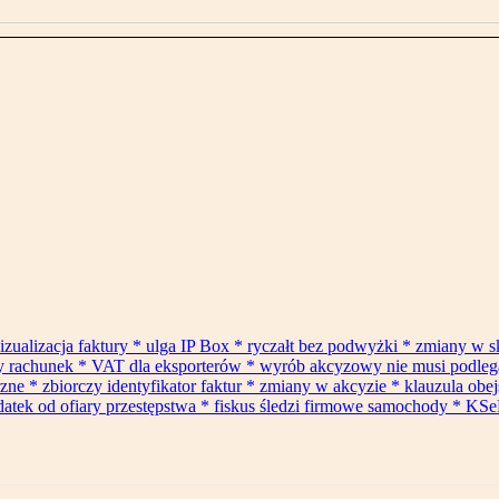
izualizacja faktury * ulga IP Box * ryczałt bez podwyżki * zmiany w 
ły rachunek * VAT dla eksporterów * wyrób akcyzowy nie musi podle
* zbiorczy identyfikator faktur * zmiany w akcyzie * klauzula obejś
datek od ofiary przestępstwa * fiskus śledzi firmowe samochody * KSe