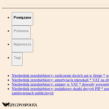
Powiązane
Polecane
Najnowsze
Tagi
Niezbędnik przedsiębiorcy: rozliczenie dwóch aut w firmie * w
Niezbędnik przedsiębiorcy: amortyzacja mieszkań * VAT na z
Niezbędnik przedsiębiorcy: zmiany w VAT * dowody wewnętrzne 
Niezbędnik przedsiębiorcy: podatkowe skutki decyzji PIP * po
zamówieniach publicznych