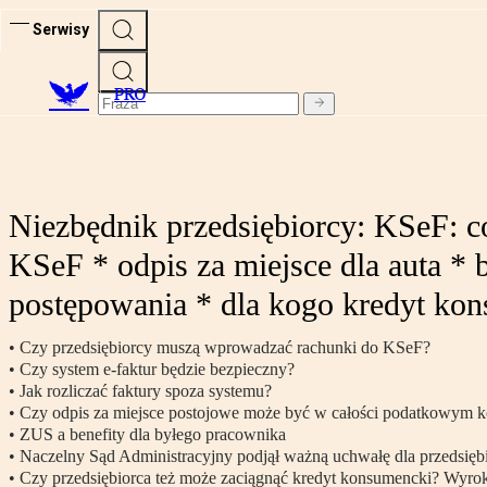
Serwisy
PRO
Niezbędnik przedsiębiorcy: KSeF: c
KSeF * odpis za miejsce dla auta *
postępowania * dla kogo kredyt ko
• Czy przedsiębiorcy muszą wprowadzać rachunki do KSeF?
• Czy system e-faktur będzie bezpieczny?
• Jak rozliczać faktury spoza systemu?
• Czy odpis za miejsce postojowe może być w całości podatkowym k
• ZUS a benefity dla byłego pracownika
• Naczelny Sąd Administracyjny podjął ważną uchwałę dla przedsię
• Czy przedsiębiorca też może zaciągnąć kredyt konsumencki? Wyr