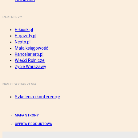
PARTNERZY
E-kiosk.pl
E-gazety.pl
Nexto.pl
Mała księgowość
Kancelarierp.pl
Wieści Rolnicze
Życie Warszawy
NASZE WYDARZENIA
Szkolenia i konferencje
MAPA STRONY
OFERTA PRODUKTOWA