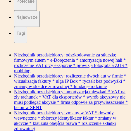
Polecane
Najnowsze
Tagi
Niezbędnik przedsiębiorcy: odszkodowanie za stłuczkę
firmowym autem * e-Doręczenia * amortyzacja nowej hali *
rozliczenie VAT przy eksporcie * prowizja fotografa a ZUS *
mobbing
Niezbędnik przedsiębiorcy: rozliczenie dwóch aut w firmie *
wizualizacja faktury * ulga IP Box * ryczałt bez podwyżki *
zmiany w składce zdrowotnej * fundacje rodzinne
Niezbędnik przedsiębiorcy: amortyzacja mieszkań * VAT na
zły rachunek * VAT dla eksporterów * wyrób akcyzowy nie
musi podlegać akcyzie * firma odpowie za przywłaszczenie *
beton w SENT
Niezbędnik przedsiębiorcy: zmiany w VAT * dowody
wewnętrzne * zbiorczy identyfikator faktur * zmiany w
akcyzie * klauzula obejścia prawa * rozliczenie składki
zdrowotnej