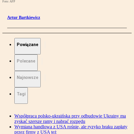
Foto: AFP
Artur Bartkiewicz
Powiązane
Polecane
Najnowsze
Tagi
Współpraca polsko-ukraińska przy odbudowie Ukrainy ma
zyskać szersze ramy i nabrać rozpędu
Wymiana handlowa z USA rośnie, ale ryzyko braku zapłaty
przez firmy z USA też