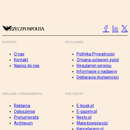
KONTAKT
REGULAMIN
O nas
Polityka Prywatności
Kontakt
Zmiana ustawień zgód
Napisz do nas
Regulamin serwisu
Informacje o nadawcy
Deklaracja dostępności
REKLAMA I PRENUMERATA
PARTNERZY
Reklama
E-kiosk.pl
Ogłoszenia
E-gazety.pl
Prenumerata
Nexto.pl
Archiwum
Mała księgowość
Kancelarierp.pl