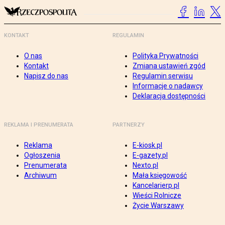
KONTAKT
REGULAMIN
O nas
Polityka Prywatności
Kontakt
Zmiana ustawień zgód
Napisz do nas
Regulamin serwisu
Informacje o nadawcy
Deklaracja dostępności
REKLAMA I PRENUMERATA
PARTNERZY
Reklama
E-kiosk.pl
Ogłoszenia
E-gazety.pl
Prenumerata
Nexto.pl
Archiwum
Mała księgowość
Kancelarierp.pl
Wieści Rolnicze
Życie Warszawy