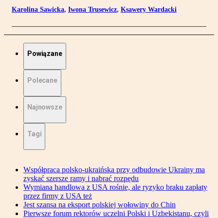
Karolina Sawicka
,
Iwona Trusewicz
,
Ksawery Wardacki
Powiązane
Polecane
Najnowsze
Tagi
Współpraca polsko-ukraińska przy odbudowie Ukrainy ma
zyskać szersze ramy i nabrać rozpędu
Wymiana handlowa z USA rośnie, ale ryzyko braku zapłaty
przez firmy z USA też
Jest szansa na eksport polskiej wołowiny do Chin
Pierwsze forum rektorów uczelni Polski i Uzbekistanu, czyli