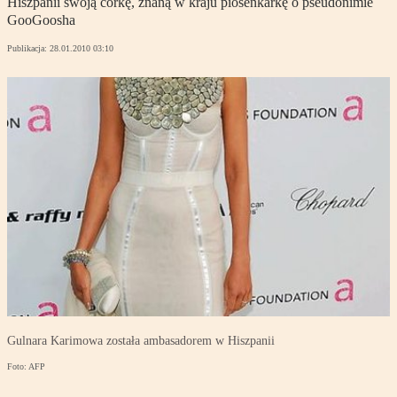
Hiszpanii swoją córkę, znaną w kraju piosenkarkę o pseudonimie
GooGoosha
Publikacja:
28.01.2010 03:10
Gulnara Karimowa została ambasadorem w Hiszpanii
Foto: AFP