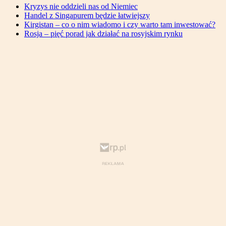
Kryzys nie oddzieli nas od Niemiec
Handel z Singapurem będzie łatwiejszy
Kirgistan – co o nim wiadomo i czy warto tam inwestować?
Rosja – pięć porad jak działać na rosyjskim rynku