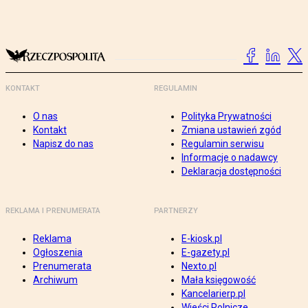
KONTAKT
REGULAMIN
O nas
Polityka Prywatności
Kontakt
Zmiana ustawień zgód
Napisz do nas
Regulamin serwisu
Informacje o nadawcy
Deklaracja dostępności
REKLAMA I PRENUMERATA
PARTNERZY
Reklama
E-kiosk.pl
Ogłoszenia
E-gazety.pl
Prenumerata
Nexto.pl
Archiwum
Mała księgowość
Kancelarierp.pl
Wieści Rolnicze