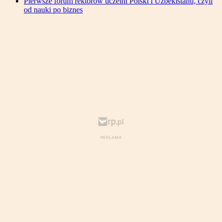
Pierwsze forum rektorów uczelni Polski i Uzbekistanu, czyli
od nauki po biznes