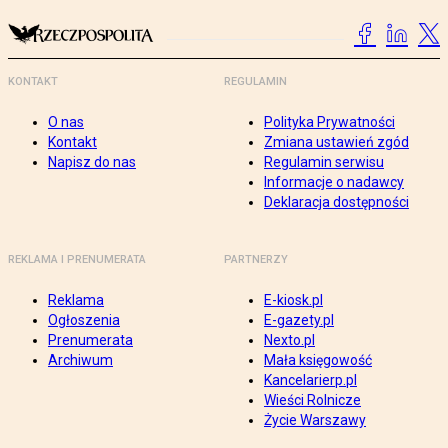
KONTAKT
REGULAMIN
O nas
Polityka Prywatności
Kontakt
Zmiana ustawień zgód
Napisz do nas
Regulamin serwisu
Informacje o nadawcy
Deklaracja dostępności
REKLAMA I PRENUMERATA
PARTNERZY
Reklama
E-kiosk.pl
Ogłoszenia
E-gazety.pl
Prenumerata
Nexto.pl
Archiwum
Mała księgowość
Kancelarierp.pl
Wieści Rolnicze
Życie Warszawy