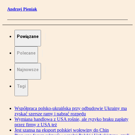
Andrzej Pieniak
Powiązane
Polecane
Najnowsze
Tagi
Współpraca polsko-ukraińska przy odbudowie Ukrainy ma
zyskać szersze ramy i nabrać rozpędu
Wymiana handlowa z USA rośnie, ale ryzyko braku zapłaty
przez firmy z USA też
Jest szansa na eksport polskiej wołowiny do Chin