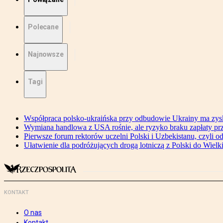
Polecane
Najnowsze
Tagi
Współpraca polsko-ukraińska przy odbudowie Ukrainy ma zysk
Wymiana handlowa z USA rośnie, ale ryzyko braku zapłaty pr
Pierwsze forum rektorów uczelni Polski i Uzbekistanu, czyli o
Ułatwienie dla podróżujących drogą lotniczą z Polski do Wielki
KONTAKT
O nas
Kontakt