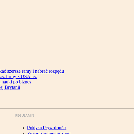
ać szersze ramy i nabrać rozpędu
zez firmy z USA też
d nauki po biznes
ej Brytanii
REGULAMIN
Polityka Prywatności
Zmiana ustawień zgód