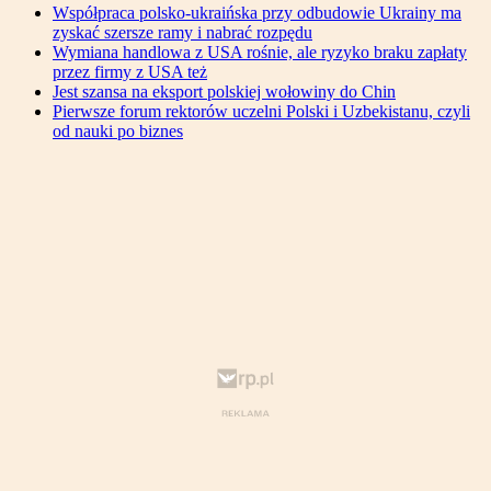
Współpraca polsko-ukraińska przy odbudowie Ukrainy ma
zyskać szersze ramy i nabrać rozpędu
Wymiana handlowa z USA rośnie, ale ryzyko braku zapłaty
przez firmy z USA też
Jest szansa na eksport polskiej wołowiny do Chin
Pierwsze forum rektorów uczelni Polski i Uzbekistanu, czyli
od nauki po biznes