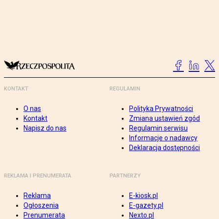
KONTAKT
REGULAMIN
O nas
Polityka Prywatności
Kontakt
Zmiana ustawień zgód
Napisz do nas
Regulamin serwisu
Informacje o nadawcy
Deklaracja dostępności
REKLAMA I PRENUMERATA
PARTNERZY
Reklama
E-kiosk.pl
Ogłoszenia
E-gazety.pl
Prenumerata
Nexto.pl