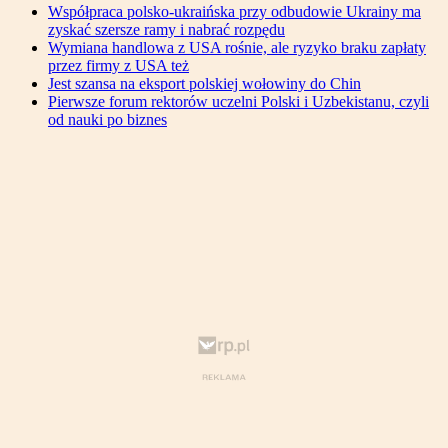
Współpraca polsko-ukraińska przy odbudowie Ukrainy ma
zyskać szersze ramy i nabrać rozpędu
Wymiana handlowa z USA rośnie, ale ryzyko braku zapłaty
przez firmy z USA też
Jest szansa na eksport polskiej wołowiny do Chin
Pierwsze forum rektorów uczelni Polski i Uzbekistanu, czyli
od nauki po biznes