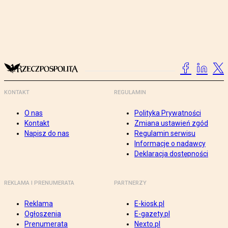
KONTAKT
REGULAMIN
O nas
Polityka Prywatności
Kontakt
Zmiana ustawień zgód
Napisz do nas
Regulamin serwisu
Informacje o nadawcy
Deklaracja dostępności
REKLAMA I PRENUMERATA
PARTNERZY
Reklama
E-kiosk.pl
Ogłoszenia
E-gazety.pl
Prenumerata
Nexto.pl