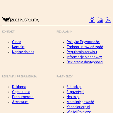
KONTAKT
REGULAMIN
O nas
Polityka Prywatności
Kontakt
Zmiana ustawień zgód
Napisz do nas
Regulamin serwisu
Informacje o nadawcy
Deklaracja dostępności
REKLAMA I PRENUMERATA
PARTNERZY
Reklama
E-kiosk.pl
Ogłoszenia
E-gazety.pl
Prenumerata
Nexto.pl
Archiwum
Mała księgowość
Kancelarierp.pl
Wieści Rolnicze