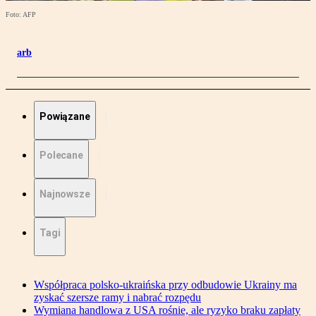
Foto: AFP
arb
Powiązane
Polecane
Najnowsze
Tagi
Współpraca polsko-ukraińska przy odbudowie Ukrainy ma
zyskać szersze ramy i nabrać rozpędu
Wymiana handlowa z USA rośnie, ale ryzyko braku zapłaty