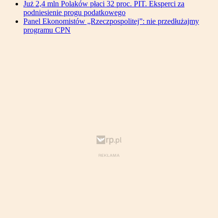
Już 2,4 mln Polaków płaci 32 proc. PIT. Eksperci za
podniesienie progu podatkowego
Panel Ekonomistów „Rzeczpospolitej”: nie przedłużajmy
programu CPN