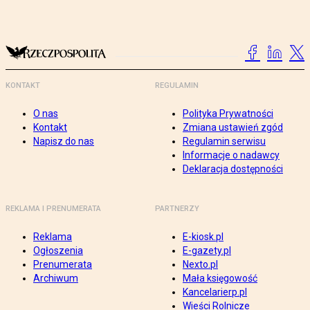
KONTAKT
REGULAMIN
O nas
Polityka Prywatności
Kontakt
Zmiana ustawień zgód
Napisz do nas
Regulamin serwisu
Informacje o nadawcy
Deklaracja dostępności
REKLAMA I PRENUMERATA
PARTNERZY
Reklama
E-kiosk.pl
Ogłoszenia
E-gazety.pl
Prenumerata
Nexto.pl
Archiwum
Mała księgowość
Kancelarierp.pl
Wieści Rolnicze