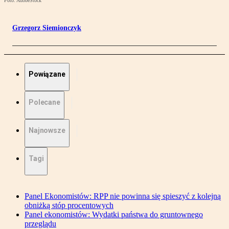
Foto: AdobeStock
Grzegorz Siemionczyk
Powiązane
Polecane
Najnowsze
Tagi
Panel Ekonomistów: RPP nie powinna się spieszyć z kolejną
obniżką stóp procentowych
Panel ekonomistów: Wydatki państwa do gruntownego
przeglądu