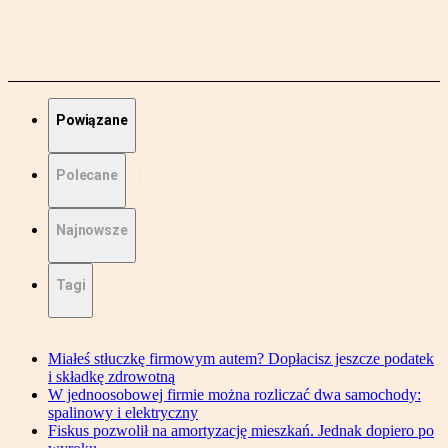
Powiązane
Polecane
Najnowsze
Tagi
Miałeś stłuczkę firmowym autem? Dopłacisz jeszcze podatek
i składkę zdrowotną
W jednoosobowej firmie można rozliczać dwa samochody:
spalinowy i elektryczny
Fiskus pozwolił na amortyzację mieszkań. Jednak dopiero po