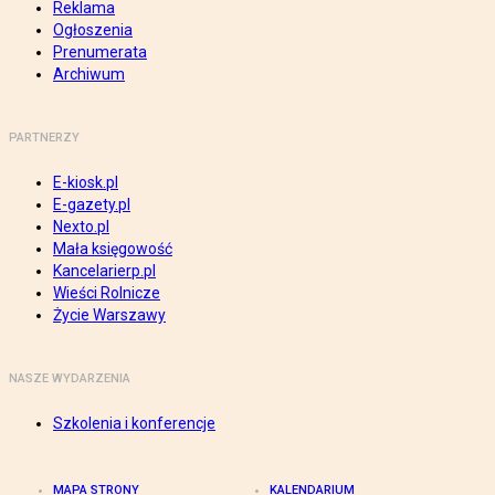
Reklama
Ogłoszenia
Prenumerata
Archiwum
PARTNERZY
E-kiosk.pl
E-gazety.pl
Nexto.pl
Mała księgowość
Kancelarierp.pl
Wieści Rolnicze
Życie Warszawy
NASZE WYDARZENIA
Szkolenia i konferencje
MAPA STRONY
KALENDARIUM