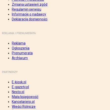
Zmiana ustawień zgód
Regulamin serwisu
Informacje o nadawcy
Deklaracja dostępności
REKLAMA I PRENUMERATA
Reklama
Ogłoszenia
Prenumerata
Archiwum
PARTNERZY
E-kiosk.pl
E-gazety.pl
Nexto.pl
Mała księgowość
Kancelarierp.pl
Wieści Rolnicze