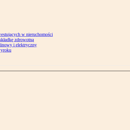
westujących w nieruchomości
 składkę zdrowotną
inowy i elektryczny
wyroku