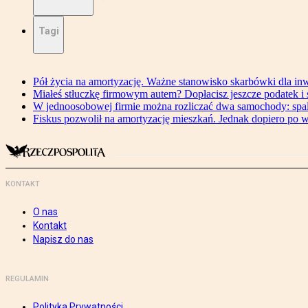
Tagi
Pół życia na amortyzację. Ważne stanowisko skarbówki dla in
Miałeś stłuczkę firmowym autem? Dopłacisz jeszcze podatek i
W jednoosobowej firmie można rozliczać dwa samochody: spal
Fiskus pozwolił na amortyzację mieszkań. Jednak dopiero po 
KONTAKT
O nas
Kontakt
Napisz do nas
REGULAMIN
Polityka Prywatności