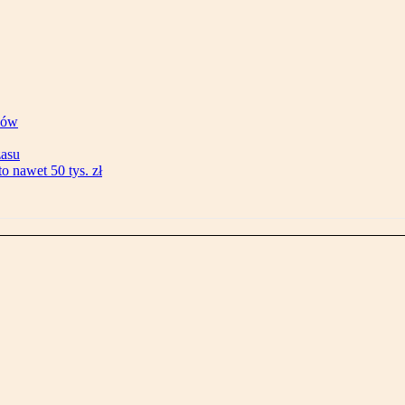
ków
zasu
 nawet 50 tys. zł