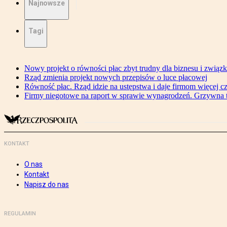
Najnowsze
Tagi
Nowy projekt o równości płac zbyt trudny dla biznesu i związ
Rząd zmienia projekt nowych przepisów o luce płacowej
Równość płac. Rząd idzie na ustępstwa i daje firmom więcej c
Firmy niegotowe na raport w sprawie wynagrodzeń. Grzywna to
KONTAKT
O nas
Kontakt
Napisz do nas
REGULAMIN