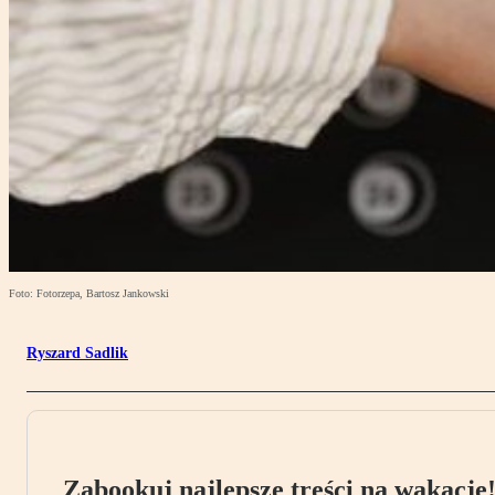
Foto: Fotorzepa, Bartosz Jankowski
Ryszard Sadlik
Zabookuj najlepsze treści na wakacje