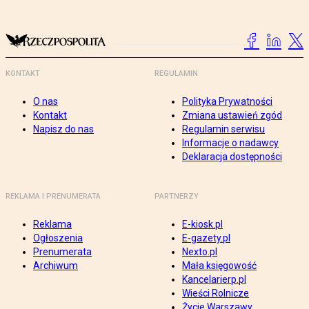
KONTAKT
REGULAMIN
O nas
Polityka Prywatności
Kontakt
Zmiana ustawień zgód
Napisz do nas
Regulamin serwisu
Informacje o nadawcy
Deklaracja dostępności
REKLAMA I PRENUMERATA
PARTNERZY
Reklama
E-kiosk.pl
Ogłoszenia
E-gazety.pl
Prenumerata
Nexto.pl
Archiwum
Mała księgowość
Kancelarierp.pl
Wieści Rolnicze
Życie Warszawy