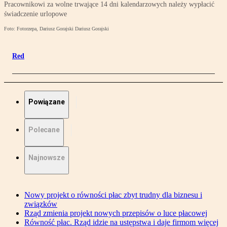
Pracownikowi za wolne trwające 14 dni kalendarzowych należy wypłacić
świadczenie urlopowe
Foto: Fotorzepa, Dariusz Gorajski Dariusz Gorajski
Red
Powiązane
Polecane
Najnowsze
Nowy projekt o równości płac zbyt trudny dla biznesu i
związków
Rząd zmienia projekt nowych przepisów o luce płacowej
Równość płac. Rząd idzie na ustępstwa i daje firmom więcej