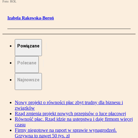
Foto: ROL
Izabela Rakowska-Boroń
Powiązane
Polecane
Najnowsze
Nowy projekt o równości płac zbyt trudny dla biznesu i
związków
Rząd zmienia projekt nowych przepisów o luce płacowej
Równość płac. Rząd idzie na ustępstwa i daje firmom więcej
czasu
Firmy niegotowe na raport w sprawie wynagrodzeń.
Grzywna to nawet 50 tys. zł