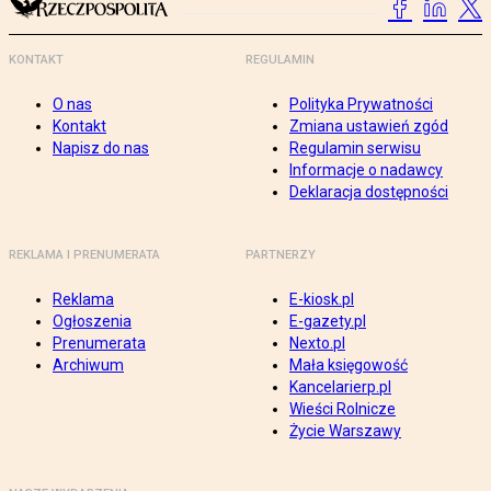
KONTAKT
REGULAMIN
O nas
Polityka Prywatności
Kontakt
Zmiana ustawień zgód
Napisz do nas
Regulamin serwisu
Informacje o nadawcy
Deklaracja dostępności
REKLAMA I PRENUMERATA
PARTNERZY
Reklama
E-kiosk.pl
Ogłoszenia
E-gazety.pl
Prenumerata
Nexto.pl
Archiwum
Mała księgowość
Kancelarierp.pl
Wieści Rolnicze
Życie Warszawy