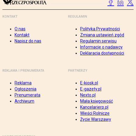
KONTAKT
REGULAMIN
O nas
Polityka Prywatności
Kontakt
Zmiana ustawień zgód
Napisz do nas
Regulamin serwisu
Informacje o nadawcy
Deklaracja dostępności
REKLAMA I PRENUMERATA
PARTNERZY
Reklama
E-kiosk.pl
Ogłoszenia
E-gazety.pl
Prenumerata
Nexto.pl
Archiwum
Mała księgowość
Kancelarierp.pl
Wieści Rolnicze
Życie Warszawy