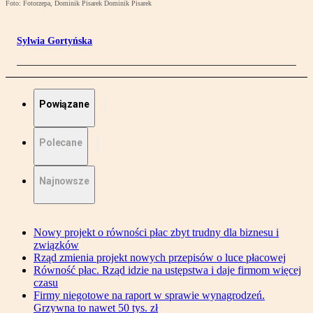
Foto: Fotorzepa, Dominik Pisarek Dominik Pisarek
Sylwia Gortyńska
Powiązane
Polecane
Najnowsze
Nowy projekt o równości płac zbyt trudny dla biznesu i
związków
Rząd zmienia projekt nowych przepisów o luce płacowej
Równość płac. Rząd idzie na ustępstwa i daje firmom więcej
czasu
Firmy niegotowe na raport w sprawie wynagrodzeń.
Grzywna to nawet 50 tys. zł