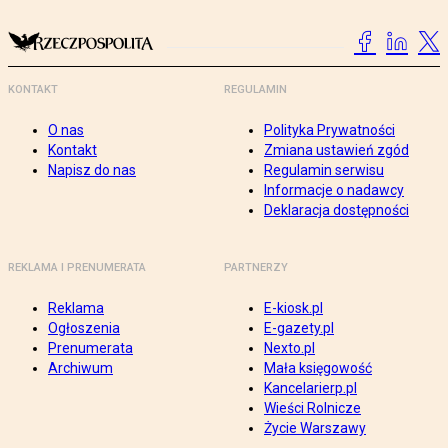
KONTAKT
REGULAMIN
O nas
Polityka Prywatności
Kontakt
Zmiana ustawień zgód
Napisz do nas
Regulamin serwisu
Informacje o nadawcy
Deklaracja dostępności
REKLAMA I PRENUMERATA
PARTNERZY
Reklama
E-kiosk.pl
Ogłoszenia
E-gazety.pl
Prenumerata
Nexto.pl
Archiwum
Mała księgowość
Kancelarierp.pl
Wieści Rolnicze
Życie Warszawy