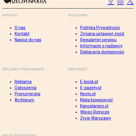
KONTAKT
REGULAMIN
O nas
Polityka Prywatności
Kontakt
Zmiana ustawień zgód
Napisz do nas
Regulamin serwisu
Informacje o nadawcy
Deklaracja dostępności
REKLAMA I PRENUMERATA
PARTNERZY
Reklama
E-kiosk.pl
Ogłoszenia
E-gazety.pl
Prenumerata
Nexto.pl
Archiwum
Mała księgowość
Kancelarierp.pl
Wieści Rolnicze
Życie Warszawy
NASZE WYDARZENIA