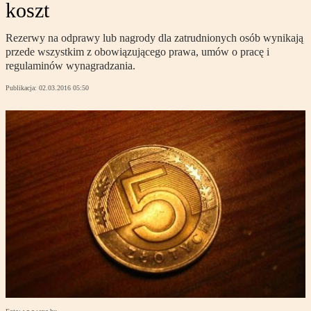
koszt
Rezerwy na odprawy lub nagrody dla zatrudnionych osób wynikają
przede wszystkim z obowiązującego prawa, umów o pracę i
regulaminów wynagradzania.
Publikacja:
02.03.2016 05:50