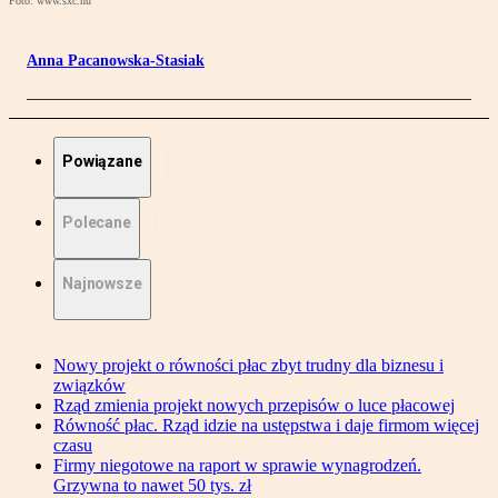
Foto: www.sxc.hu
Anna Pacanowska-Stasiak
Powiązane
Polecane
Najnowsze
Nowy projekt o równości płac zbyt trudny dla biznesu i
związków
Rząd zmienia projekt nowych przepisów o luce płacowej
Równość płac. Rząd idzie na ustępstwa i daje firmom więcej
czasu
Firmy niegotowe na raport w sprawie wynagrodzeń.
Grzywna to nawet 50 tys. zł