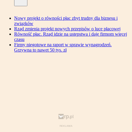
Nowy projekt o równości płac zbyt trudny dla biznesu i
związków
Rząd zmienia projekt nowych przepisów o luce płacowej
Równość płac. Rząd idzie na ustępstwa i daje firmom więcej
czasu
Firmy niegotowe na raport w sprawie wynagrodzeń.
Grzywna to nawet 50 tys. zł