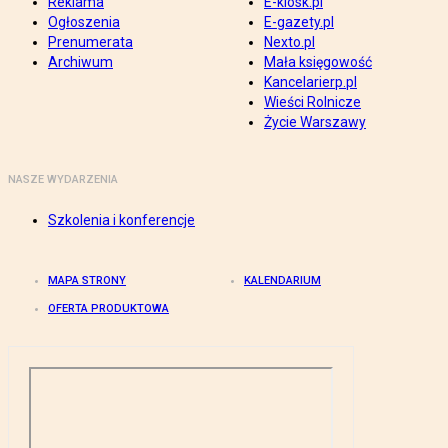
Reklama
E-kiosk.pl
Ogłoszenia
E-gazety.pl
Prenumerata
Nexto.pl
Archiwum
Mała księgowość
Kancelarierp.pl
Wieści Rolnicze
Życie Warszawy
NASZE WYDARZENIA
Szkolenia i konferencje
MAPA STRONY
KALENDARIUM
OFERTA PRODUKTOWA