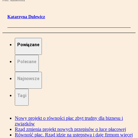
Foto: AdobeStock
Katarzyna Dulewicz
Powiązane
Polecane
Najnowsze
Tagi
Nowy projekt o równości płac zbyt trudny dla biznesu i
związków
Rząd zmienia projekt nowych przepisów o luce płacowej
Równość płac. Rząd idzie na ustępstwa i daje firmom więcej