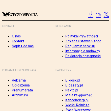
KONTAKT
REGULAMIN
O nas
Polityka Prywatności
Kontakt
Zmiana ustawień zgód
Napisz do nas
Regulamin serwisu
Informacje o nadawcy
Deklaracja dostępności
REKLAMA I PRENUMERATA
PARTNERZY
Reklama
E-kiosk.pl
Ogłoszenia
E-gazety.pl
Prenumerata
Nexto.pl
Archiwum
Mała księgowość
Kancelarierp.pl
Wieści Rolnicze
Życie Warszawy