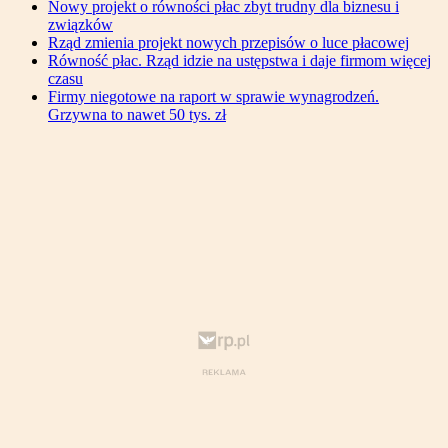
Nowy projekt o równości płac zbyt trudny dla biznesu i
związków
Rząd zmienia projekt nowych przepisów o luce płacowej
Równość płac. Rząd idzie na ustępstwa i daje firmom więcej
czasu
Firmy niegotowe na raport w sprawie wynagrodzeń.
Grzywna to nawet 50 tys. zł