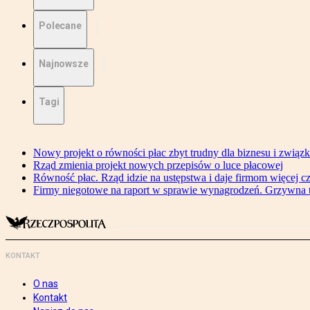
Polecane
Najnowsze
Tagi
Nowy projekt o równości płac zbyt trudny dla biznesu i związ
Rząd zmienia projekt nowych przepisów o luce płacowej
Równość płac. Rząd idzie na ustępstwa i daje firmom więcej c
Firmy niegotowe na raport w sprawie wynagrodzeń. Grzywna to
KONTAKT
O nas
Kontakt