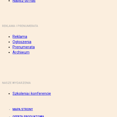
Napisz do nas
REKLAMA I PRENUMERATA
Reklama
Ogłoszenia
Prenumerata
Archiwum
NASZE WYDARZENIA
Szkolenia i konferencje
MAPA STRONY
OFERTA PRODUKTOWA