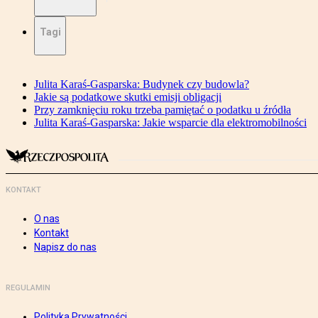
Tagi
Julita Karaś-Gasparska: Budynek czy budowla?
Jakie są podatkowe skutki emisji obligacji
Przy zamknięciu roku trzeba pamiętać o podatku u źródła
Julita Karaś-Gasparska: Jakie wsparcie dla elektromobilności
KONTAKT
O nas
Kontakt
Napisz do nas
REGULAMIN
Polityka Prywatności