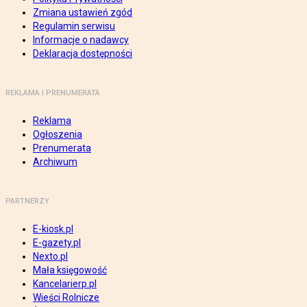
Zmiana ustawień zgód
Regulamin serwisu
Informacje o nadawcy
Deklaracja dostępności
REKLAMA I PRENUMERATA
Reklama
Ogłoszenia
Prenumerata
Archiwum
PARTNERZY
E-kiosk.pl
E-gazety.pl
Nexto.pl
Mała księgowość
Kancelarierp.pl
Wieści Rolnicze