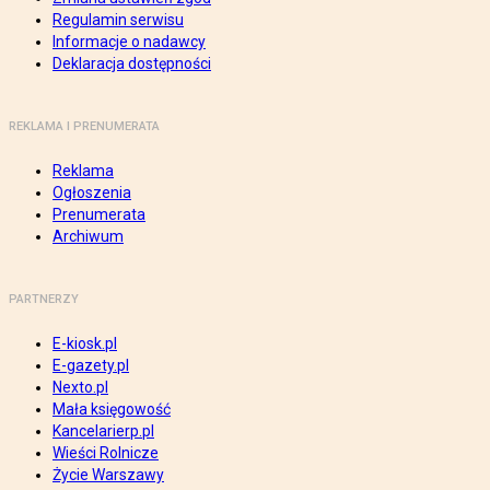
Regulamin serwisu
Informacje o nadawcy
Deklaracja dostępności
REKLAMA I PRENUMERATA
Reklama
Ogłoszenia
Prenumerata
Archiwum
PARTNERZY
E-kiosk.pl
E-gazety.pl
Nexto.pl
Mała księgowość
Kancelarierp.pl
Wieści Rolnicze
Życie Warszawy