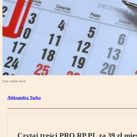
Foto: Adobe Stock
Aleksandra Tarka
Czytaj treści PRO.RP.PL za 39 zł mies