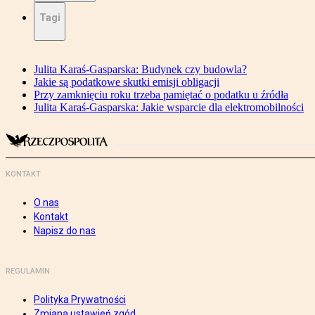
Tagi
Julita Karaś-Gasparska: Budynek czy budowla?
Jakie są podatkowe skutki emisji obligacji
Przy zamknięciu roku trzeba pamiętać o podatku u źródła
Julita Karaś-Gasparska: Jakie wsparcie dla elektromobilności
KONTAKT
O nas
Kontakt
Napisz do nas
REGULAMIN
Polityka Prywatności
Zmiana ustawień zgód