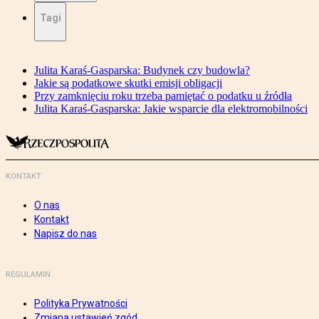
Tagi
Julita Karaś-Gasparska: Budynek czy budowla?
Jakie są podatkowe skutki emisji obligacji
Przy zamknięciu roku trzeba pamiętać o podatku u źródła
Julita Karaś-Gasparska: Jakie wsparcie dla elektromobilności
KONTAKT
O nas
Kontakt
Napisz do nas
REGULAMIN
Polityka Prywatności
Zmiana ustawień zgód