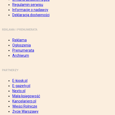
Regulamin serwisu
Informacje o nadawcy
Deklaracja dostępności
REKLAMA I PRENUMERATA
Reklama
Ogłoszenia
Prenumerata
Archiwum
PARTNERZY
E-kiosk.pl
E-gazety.pl
Nexto.pl
Mała księgowość
Kancelarierp.pl
Wieści Rolnicze
Życie Warszawy