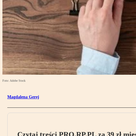
Foto: Adobe Stock
Magdalena Gerej
Czytaj treści PRO.RP.PL za 39 zł mies