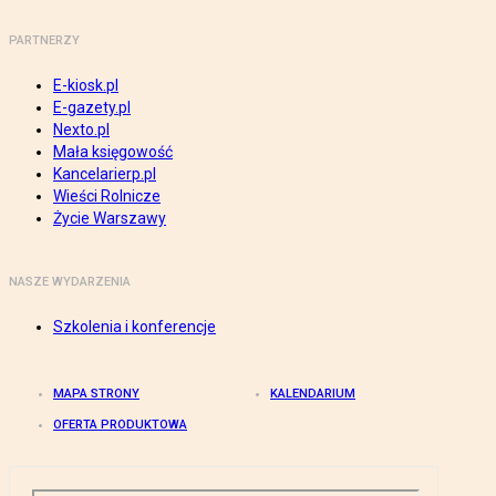
PARTNERZY
E-kiosk.pl
E-gazety.pl
Nexto.pl
Mała księgowość
Kancelarierp.pl
Wieści Rolnicze
Życie Warszawy
NASZE WYDARZENIA
Szkolenia i konferencje
MAPA STRONY
KALENDARIUM
OFERTA PRODUKTOWA