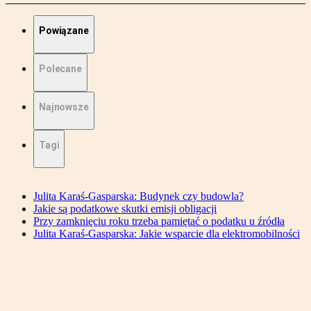
Powiązane
Polecane
Najnowsze
Tagi
Julita Karaś-Gasparska: Budynek czy budowla?
Jakie są podatkowe skutki emisji obligacji
Przy zamknięciu roku trzeba pamiętać o podatku u źródła
Julita Karaś-Gasparska: Jakie wsparcie dla elektromobilności