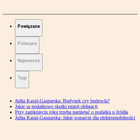
Powiązane
Polecane
Najnowsze
Tagi
Julita Karaś-Gasparska: Budynek czy budowla?
Jakie są podatkowe skutki emisji obligacji
Przy zamknięciu roku trzeba pamiętać o podatku u źródła
Julita Karaś-Gasparska: Jakie wsparcie dla elektromobilności