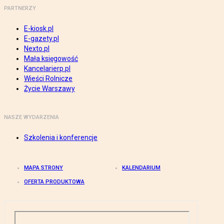
PARTNERZY
E-kiosk.pl
E-gazety.pl
Nexto.pl
Mała księgowość
Kancelarierp.pl
Wieści Rolnicze
Życie Warszawy
NASZE WYDARZENIA
Szkolenia i konferencje
MAPA STRONY
KALENDARIUM
OFERTA PRODUKTOWA