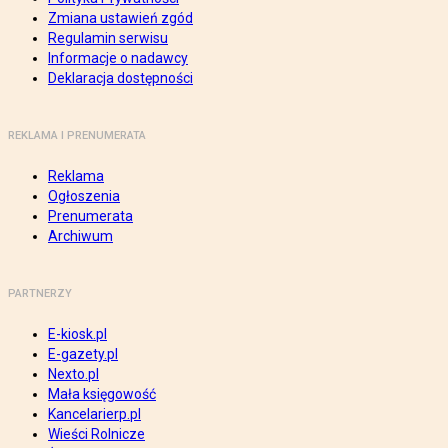
Zmiana ustawień zgód
Regulamin serwisu
Informacje o nadawcy
Deklaracja dostępności
REKLAMA I PRENUMERATA
Reklama
Ogłoszenia
Prenumerata
Archiwum
PARTNERZY
E-kiosk.pl
E-gazety.pl
Nexto.pl
Mała księgowość
Kancelarierp.pl
Wieści Rolnicze