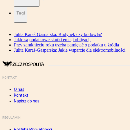
Tagi
Julita Karaś-Gasparska: Budynek czy budowla?
Jakie są podatkowe skutki emisji obligacji
Przy zamknięciu roku trzeba pamiętać o podatku u źródła
Julita Karaś-Gasparska: Jakie wsparcie dla elektromobilności
KONTAKT
O nas
Kontakt
Napisz do nas
REGULAMIN
Polityka Prywatności