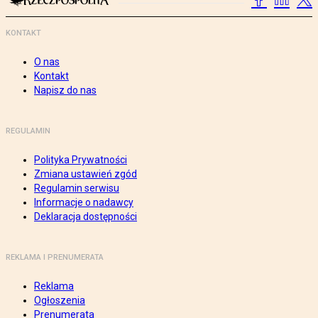
KONTAKT
O nas
Kontakt
Napisz do nas
REGULAMIN
Polityka Prywatności
Zmiana ustawień zgód
Regulamin serwisu
Informacje o nadawcy
Deklaracja dostępności
REKLAMA I PRENUMERATA
Reklama
Ogłoszenia
Prenumerata