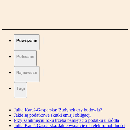
Powiązane
Polecane
Najnowsze
Tagi
Julita Karaś-Gasparska: Budynek czy budowla?
Jakie są podatkowe skutki emisji obligacji
Przy zamknięciu roku trzeba pamiętać o podatku u źródła
Julita Karaś-Gasparska: Jakie wsparcie dla elektromobilności