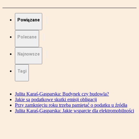
Powiązane
Polecane
Najnowsze
Tagi
Julita Karaś-Gasparska: Budynek czy budowla?
Jakie są podatkowe skutki emisji obligacji
Przy zamknięciu roku trzeba pamiętać o podatku u źródła
Julita Karaś-Gasparska: Jakie wsparcie dla elektromobilności