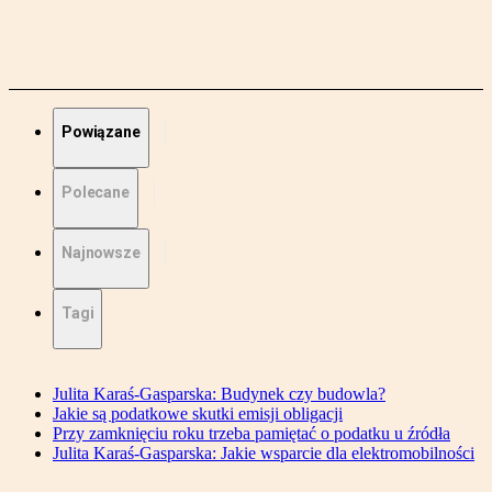
Powiązane
Polecane
Najnowsze
Tagi
Julita Karaś-Gasparska: Budynek czy budowla?
Jakie są podatkowe skutki emisji obligacji
Przy zamknięciu roku trzeba pamiętać o podatku u źródła
Julita Karaś-Gasparska: Jakie wsparcie dla elektromobilności