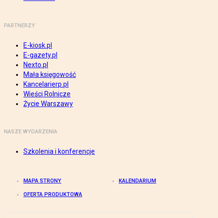
PARTNERZY
E-kiosk.pl
E-gazety.pl
Nexto.pl
Mała księgowość
Kancelarierp.pl
Wieści Rolnicze
Życie Warszawy
NASZE WYDARZENIA
Szkolenia i konferencje
MAPA STRONY
KALENDARIUM
OFERTA PRODUKTOWA