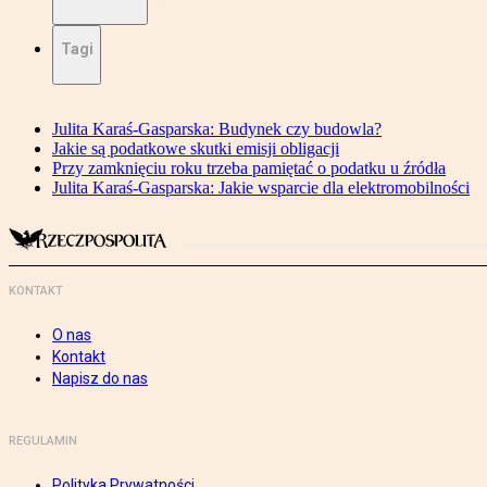
Tagi
Julita Karaś-Gasparska: Budynek czy budowla?
Jakie są podatkowe skutki emisji obligacji
Przy zamknięciu roku trzeba pamiętać o podatku u źródła
Julita Karaś-Gasparska: Jakie wsparcie dla elektromobilności
KONTAKT
O nas
Kontakt
Napisz do nas
REGULAMIN
Polityka Prywatności