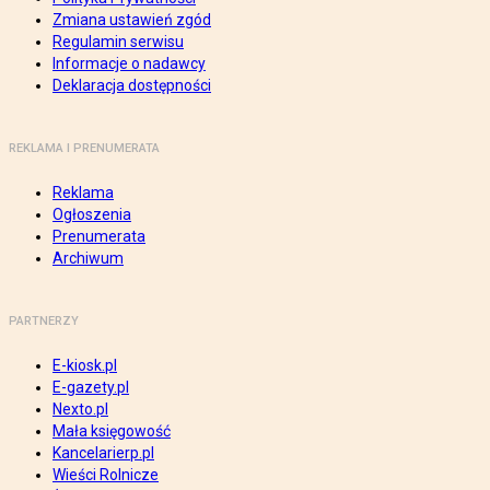
Zmiana ustawień zgód
Regulamin serwisu
Informacje o nadawcy
Deklaracja dostępności
REKLAMA I PRENUMERATA
Reklama
Ogłoszenia
Prenumerata
Archiwum
PARTNERZY
E-kiosk.pl
E-gazety.pl
Nexto.pl
Mała księgowość
Kancelarierp.pl
Wieści Rolnicze