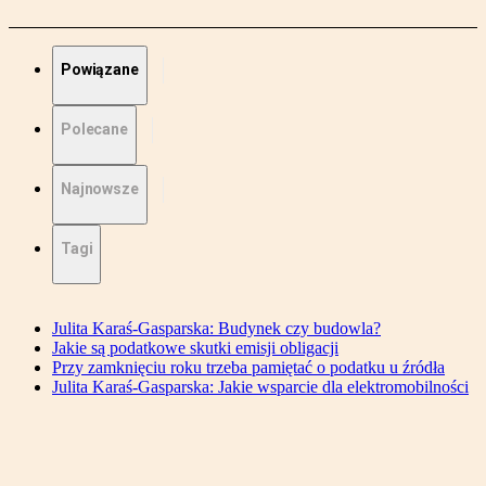
Powiązane
Polecane
Najnowsze
Tagi
Julita Karaś-Gasparska: Budynek czy budowla?
Jakie są podatkowe skutki emisji obligacji
Przy zamknięciu roku trzeba pamiętać o podatku u źródła
Julita Karaś-Gasparska: Jakie wsparcie dla elektromobilności