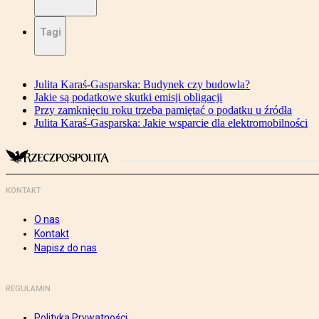
Tagi
Julita Karaś-Gasparska: Budynek czy budowla?
Jakie są podatkowe skutki emisji obligacji
Przy zamknięciu roku trzeba pamiętać o podatku u źródła
Julita Karaś-Gasparska: Jakie wsparcie dla elektromobilności
KONTAKT
O nas
Kontakt
Napisz do nas
REGULAMIN
Polityka Prywatności