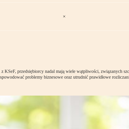
z KSeF, przedsiębiorcy nadal mają wiele wątpliwości, związanych sz
ą spowodować problemy biznesowe oraz utrudnić prawidłowe rozliczan