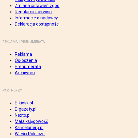
Zmiana ustawień zgód
Regulamin serwisu
Informacje o nadawcy
Deklaracja dostępności
REKLAMA I PRENUMERATA
Reklama
Ogłoszenia
Prenumerata
Archiwum
PARTNERZY
E-kiosk.pl
E-gazety.pl
Nexto.pl
Mała księgowość
Kancelarierp.pl
Wieści Rolnicze