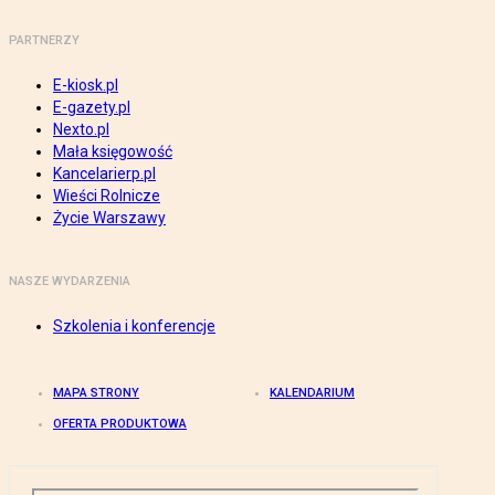
PARTNERZY
E-kiosk.pl
E-gazety.pl
Nexto.pl
Mała księgowość
Kancelarierp.pl
Wieści Rolnicze
Życie Warszawy
NASZE WYDARZENIA
Szkolenia i konferencje
MAPA STRONY
KALENDARIUM
OFERTA PRODUKTOWA