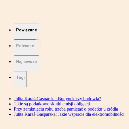
Powiązane
Polecane
Najnowsze
Tagi
Julita Karaś-Gasparska: Budynek czy budowla?
Jakie są podatkowe skutki emisji obligacji
Przy zamknięciu roku trzeba pamiętać o podatku u źródła
Julita Karaś-Gasparska: Jakie wsparcie dla elektromobilności