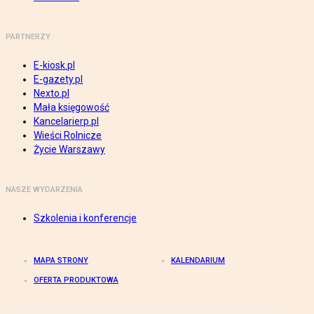
PARTNERZY
E-kiosk.pl
E-gazety.pl
Nexto.pl
Mała księgowość
Kancelarierp.pl
Wieści Rolnicze
Życie Warszawy
NASZE WYDARZENIA
Szkolenia i konferencje
MAPA STRONY
KALENDARIUM
OFERTA PRODUKTOWA