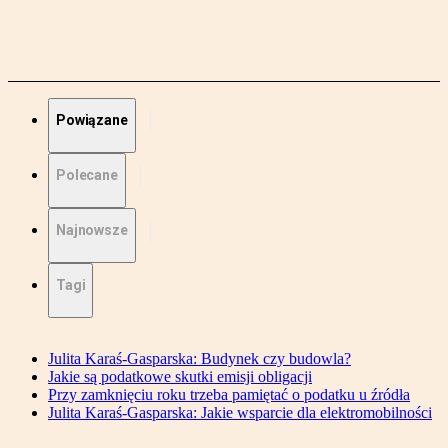
Powiązane
Polecane
Najnowsze
Tagi
Julita Karaś-Gasparska: Budynek czy budowla?
Jakie są podatkowe skutki emisji obligacji
Przy zamknięciu roku trzeba pamiętać o podatku u źródła
Julita Karaś-Gasparska: Jakie wsparcie dla elektromobilności