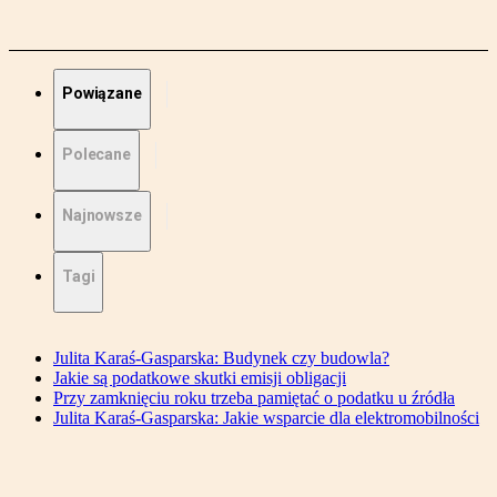
Powiązane
Polecane
Najnowsze
Tagi
Julita Karaś-Gasparska: Budynek czy budowla?
Jakie są podatkowe skutki emisji obligacji
Przy zamknięciu roku trzeba pamiętać o podatku u źródła
Julita Karaś-Gasparska: Jakie wsparcie dla elektromobilności