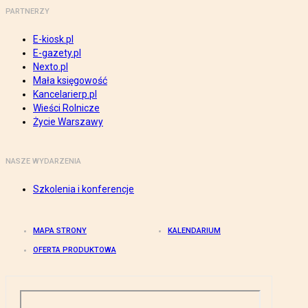
PARTNERZY
E-kiosk.pl
E-gazety.pl
Nexto.pl
Mała księgowość
Kancelarierp.pl
Wieści Rolnicze
Życie Warszawy
NASZE WYDARZENIA
Szkolenia i konferencje
MAPA STRONY
KALENDARIUM
OFERTA PRODUKTOWA