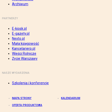
Archiwum
PARTNERZY
E-kiosk.pl
E-gazety.pl
Nexto.pl
Mała księgowość
Kancelarierp.pl
Wieści Rolnicze
Życie Warszawy
NASZE WYDARZENIA
Szkolenia i konferencje
MAPA STRONY
KALENDARIUM
OFERTA PRODUKTOWA