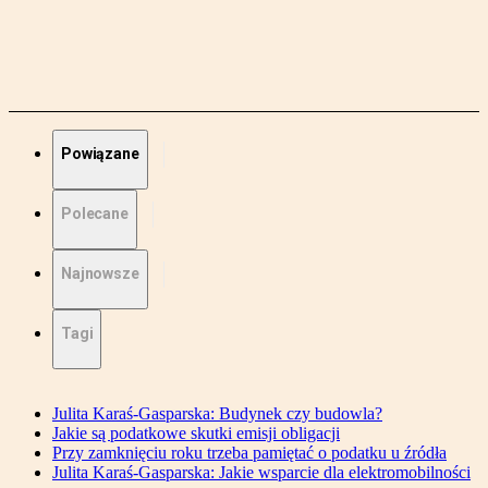
Powiązane
Polecane
Najnowsze
Tagi
Julita Karaś-Gasparska: Budynek czy budowla?
Jakie są podatkowe skutki emisji obligacji
Przy zamknięciu roku trzeba pamiętać o podatku u źródła
Julita Karaś-Gasparska: Jakie wsparcie dla elektromobilności