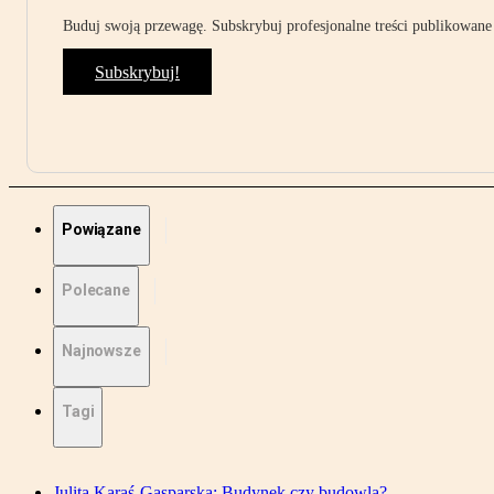
Buduj swoją przewagę. Subskrybuj profesjonalne treści publikowane 
Subskrybuj!
Powiązane
Polecane
Najnowsze
Tagi
Julita Karaś-Gasparska: Budynek czy budowla?