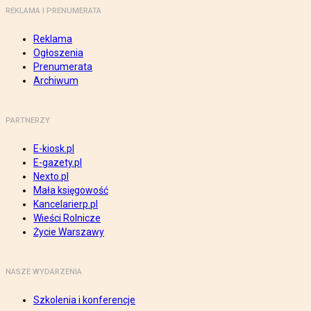
REKLAMA I PRENUMERATA
Reklama
Ogłoszenia
Prenumerata
Archiwum
PARTNERZY
E-kiosk.pl
E-gazety.pl
Nexto.pl
Mała księgowość
Kancelarierp.pl
Wieści Rolnicze
Życie Warszawy
NASZE WYDARZENIA
Szkolenia i konferencje