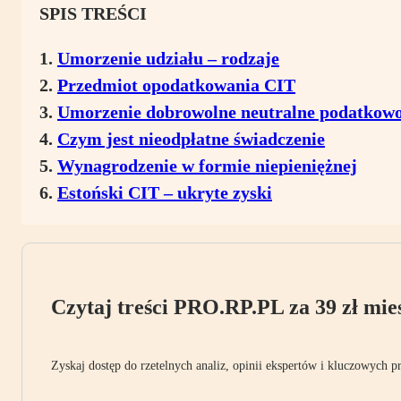
SPIS TREŚCI
Umorzenie udziału – rodzaje
Przedmiot opodatkowania CIT
Umorzenie dobrowolne neutralne podatkow
Czym jest nieodpłatne świadczenie
Wynagrodzenie w formie niepieniężnej
Estoński CIT – ukryte zyski
Czytaj treści PRO.RP.PL za 39 zł mies
Zyskaj dostęp do rzetelnych analiz, opinii ekspertów i kluczowych p