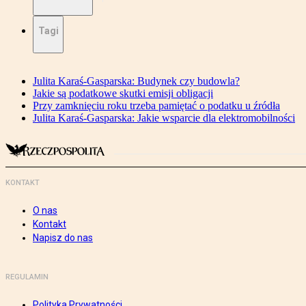
Tagi
Julita Karaś-Gasparska: Budynek czy budowla?
Jakie są podatkowe skutki emisji obligacji
Przy zamknięciu roku trzeba pamiętać o podatku u źródła
Julita Karaś-Gasparska: Jakie wsparcie dla elektromobilności
KONTAKT
O nas
Kontakt
Napisz do nas
REGULAMIN
Polityka Prywatności