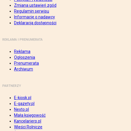
Zmiana ustawień zgód
Regulamin serwisu
Informacje o nadawcy
Deklaracja dostępności
REKLAMA I PRENUMERATA
Reklama
Ogłoszenia
Prenumerata
Archiwum
PARTNERZY
E-kiosk.pl
E-gazety.pl
Nexto.pl
Mała księgowość
Kancelarierp.pl
Wieści Rolnicze