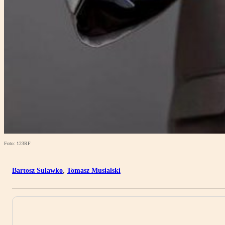
Foto: 123RF
Bartosz Suławko
,
Tomasz Musialski